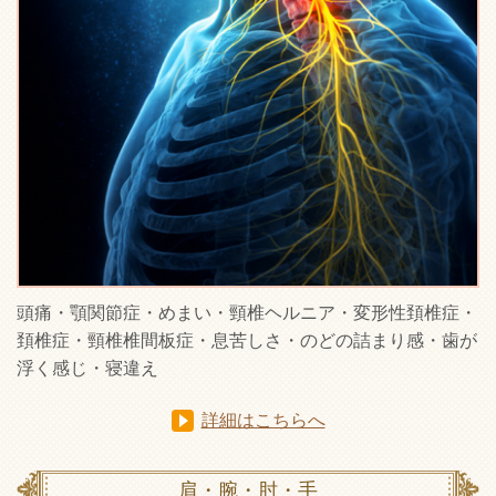
頭痛・顎関節症・めまい・頸椎ヘルニア・変形性頚椎症・
頚椎症・頸椎椎間板症・息苦しさ・のどの詰まり感・歯が
浮く感じ・寝違え
詳細はこちらへ
肩・腕・肘・手