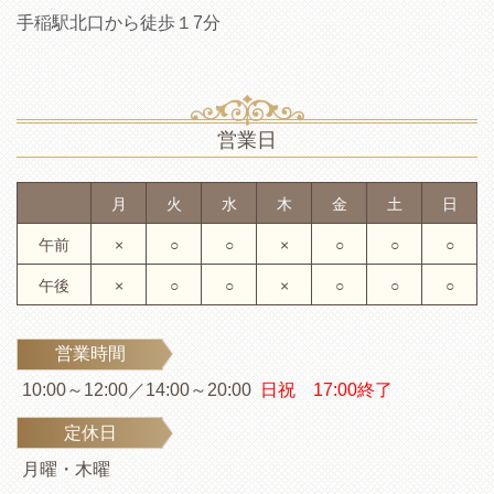
手稲駅北口から徒歩１7分
営業日
月
火
水
木
金
土
日
午前
×
○
○
×
○
○
○
午後
×
○
○
×
○
○
○
営業時間
10:00～12:00／14:00～20:00
日祝 17:00終了
定休日
月曜・木曜